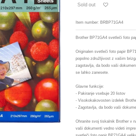
Sold out
Item number:
BRBP71GA4
Brother BP71GA4 svetleči foto papi
Originalen svetleči foto papir BP
popolno združljivost z vašim brizg
zagotavlja, da bodo vaši dokumenti 
se lahko zanesete.
Glavne funkcije:
- Pakiranje vsebuje 20 listov
- Visokokakovosten izdelek Broth
- Zagotavlja, da bodo vaši dokume
Ohranite svoj tiskalnik Brother v 
vaši dokumenti vedno videti impres
svetleči foto papir BP71GA4 velik