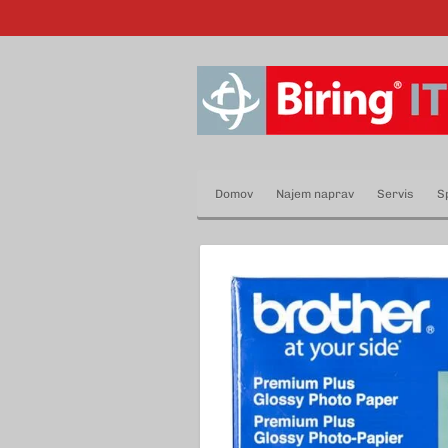
Skip
to
main
content
Domov
Najem naprav
Servis
S