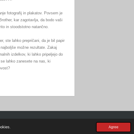
je fotografij in plakatov. Povsem je
Brother, kar zagotavlja, da bodo vaši
vito in stoodstotno natančno.
r, ste lahko prepričani, da je bil papir
ajboljše možne rezultate. Zakaj
alnih izdelkov, ki lahko pripeljejo do
 se lahko zanesete na nas, ki
ovost?
Powered by
Webador
ookies.
Agree