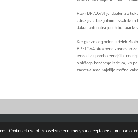
Papir BP71GA4 je idealen za tiskan
združljiv z brizgalnim tiskalnikom 
dokumenti natisnjeni hitro, učinko
Ker gre za originalen izdelek Brothe
BP71GA4 strokovno zasnovan za n
tvegati z uporabo cenejših, neorigin
slabšega končnega izdelka, ko pa
zagotavljamo najvišjo možno kak
pše v barvah!
ads. Continued use of this website confirms your acceptance of our use of c