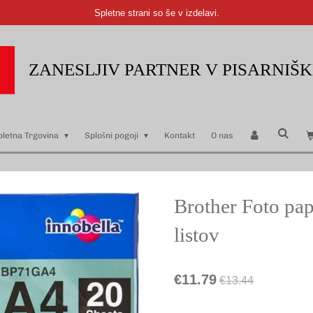
Spletne strani so še v izdelavi.
ZANESLJIV PARTNER V PISARNIŠ
pletna Trgovina
Splošni pogoji
Kontakt
O nas
Brother Foto pap
listov
€11.79
€13.44