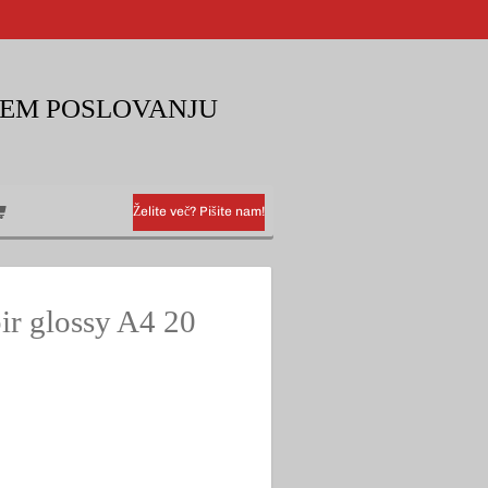
KEM POSLOVANJU
Želite več? Pišite nam!
ir glossy A4 20