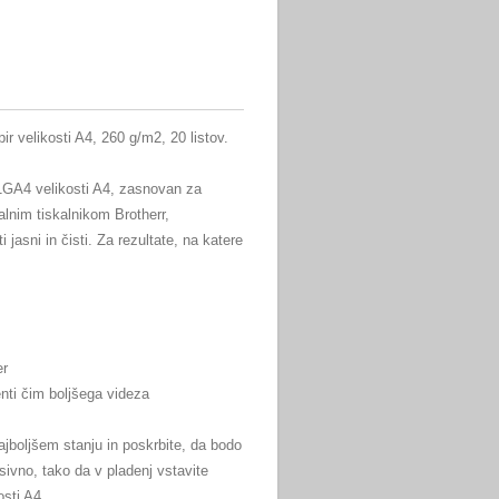
r velikosti A4, 260 g/m2, 20 listov.
71GA4 velikosti A4, zasnovan za
alnim tiskalnikom Brotherr,
jasni in čisti. Za rezultate, na katere
er
nti čim boljšega videza
najboljšem stanju in poskrbite, da bodo
ivno, tako da v pladenj vstavite
osti A4.