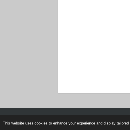
© 2023 - 2026 Biring IT - Življenje je le
This website uses cookies to enhance your experience and display tailored 