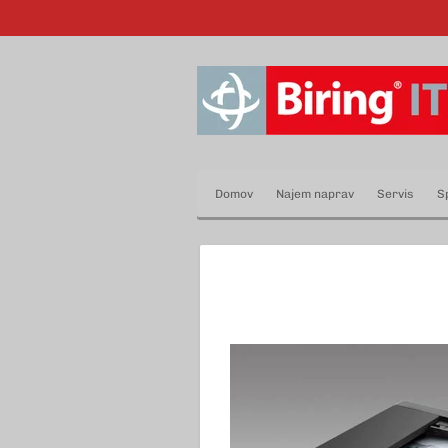
Skip
to
main
content
Domov
Najem naprav
Servis
S