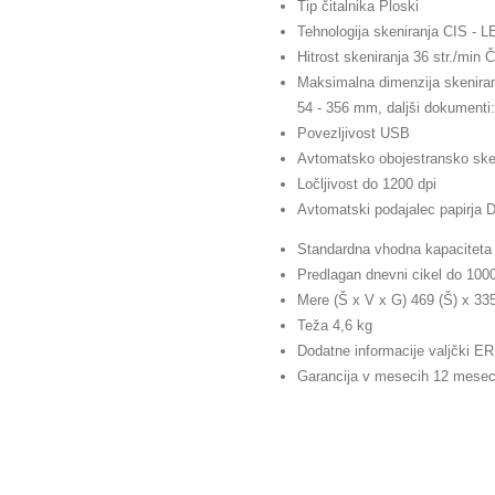
Tip čitalnika Ploski
Tehnologija skeniranja CIS - L
Hitrost skeniranja 36 str./min Č
Maksimalna dimenzija skeniranj
54 - 356 mm, daljši dokument
Povezljivost USB
Avtomatsko obojestransko ske
Ločljivost do 1200 dpi
Avtomatski podajalec papirja 
Standardna vhodna kapaciteta 
Predlagan dnevni cikel do 1000
Mere (Š x V x G) 469 (Š) x 33
Teža 4,6 kg
Dodatne informacije valjčki ER
Garancija v mesecih 12 mese