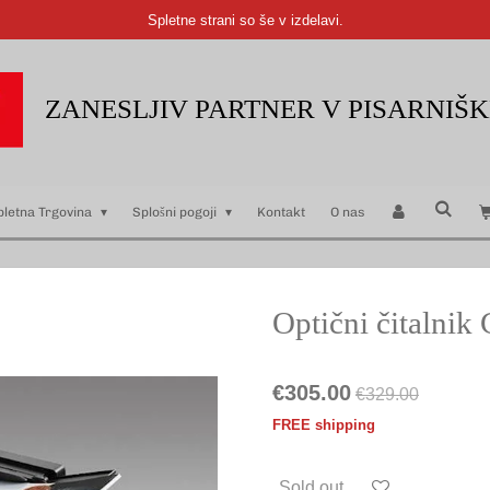
Spletne strani so še v izdelavi.
ZANESLJIV PARTNER V PISARNIŠ
pletna Trgovina
Splošni pogoji
Kontakt
O nas
Optični čitalni
€305.00
€329.00
FREE shipping
Sold out