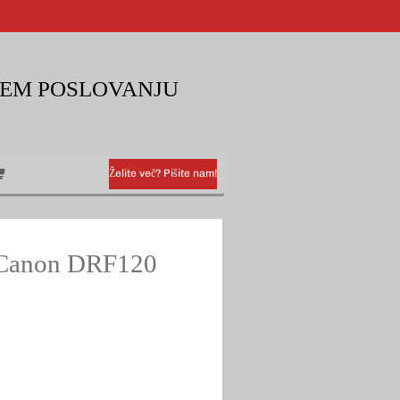
KEM POSLOVANJU
Želite več? Pišite nam!
k Canon DRF120