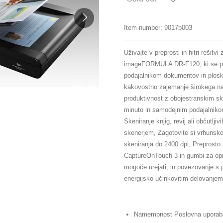
Item number:
9017b003
Uživajte v preprosti in hitri rešitv
imageFORMULA DR-F120, ki se po
podajalnikom dokumentov in plosk
kakovostno zajemanje širokega n
produktivnost z obojestranskim ske
minuto in samodejnim podajalniko
Skeniranje knjig, revij ali občutlji
skenerjem, Zagotovite si vrhunsko 
skeniranja do 2400 dpi, Preprost
CaptureOnTouch 3 in gumbi za oprav
mogoče urejati, in povezovanje s p
energijsko učinkovitim delovanjem
Namembnost Poslovna uporab