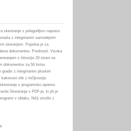
i za skeniranje s prilagodljivo napravo
naša z integriranim samodejnim
im skenerjem. Popolna je za
abora dokumentov. Prednosti: Visoka
niranjem s hitrostjo 20 strani na
m dokumentov za 50 listov,
vih gradiv z integriranim ploskim
kakovost slik z ločljivostjo
o skeniranje s programsko opremo
ila Skeniranje v PDF-je, ki jih je
rogrami v oblaku, Nižji stroški z
a