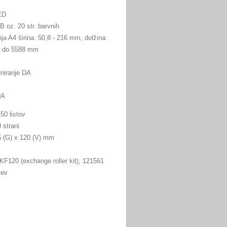
ED
B oz. 20 str. barvnih
a A4 širina: 50,8 - 216 mm, dolžina:
i: do 5588 mm
niranje DA
DA
50 listov
 strani
5 (G) x 120 (V) mm
KF120 (exchange roller kit), 121561
cev