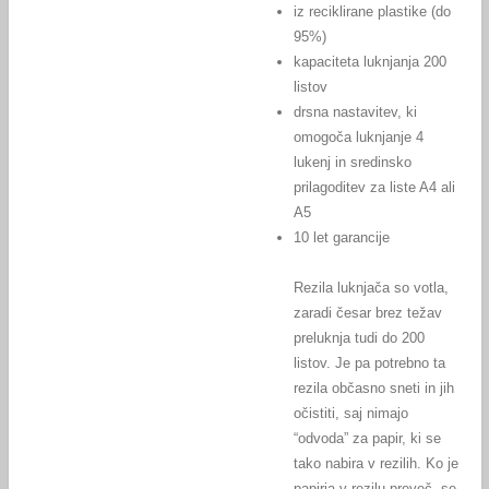
iz reciklirane plastike (do
95%)
kapaciteta luknjanja 200
listov
drsna nastavitev, ki
omogoča luknjanje 4
lukenj in sredinsko
prilagoditev za liste A4 ali
A5
10 let garancije
Rezila luknjača so votla,
zaradi česar brez težav
preluknja tudi do 200
listov. Je pa potrebno ta
rezila občasno sneti in jih
očistiti, saj nimajo
“odvoda” za papir, ki se
tako nabira v rezilih. Ko je
papirja v rezilu preveč, se