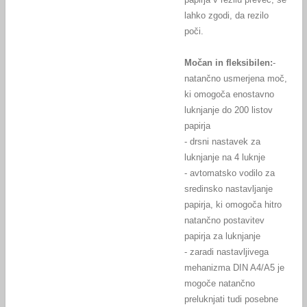
lahko zgodi, da rezilo
poči.
Močan in fleksibilen:
-
natančno usmerjena moč,
ki omogoča enostavno
luknjanje do 200 listov
papirja
- drsni nastavek za
luknjanje na 4 luknje
- avtomatsko vodilo za
sredinsko nastavljanje
papirja, ki omogoča hitro
natančno postavitev
papirja za luknjanje
- zaradi nastavljivega
mehanizma DIN A4/A5 je
mogoče natančno
preluknjati tudi posebne