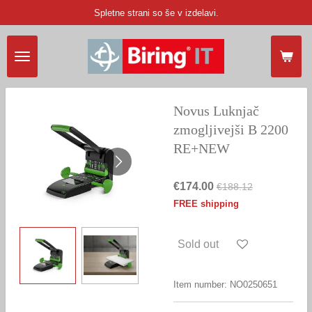
Spletne strani so še v izdelavi.
Skip
to
main
content
Novus Luknjač
zmogljivejši B 2200
RE+NEW
€174.00
€188.12
FREE shipping
Sold out
Item number:
NO0250651