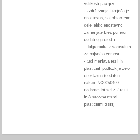
velikosti papirjev
- vzdrževanje luknjača je
enostavno, saj obrabljene
dele lahko enostavno
zamenjate brez pomoči
dodatnega orodja
- dolga ročka z varovalom
za največjo varnost
- tudi menjava rezil in
plastičnih podložk je zelo
enostavna (dodaten
nakup: NO0250490 -
nadomestni set z 2 rezili
in 8 nadomestnimi
plastičnimi diski)