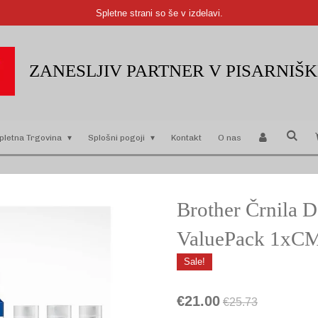
Spletne strani so še v izdelavi.
ZANESLJIV PARTNER V PISARNIŠ
pletna Trgovina
Splošni pogoji
Kontakt
O nas
Brother Črnila
ValuePack 1xC
Sale!
€21.00
€25.73