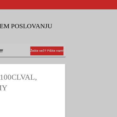
KEM POSLOVANJU
Želite več? Pišite nam!
 D100CLVAL,
MY