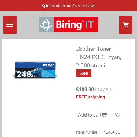
Spletne strani so še v izdelavi.
Skip
to
main
content
Brother Toner
TN248XLC, cyan,
2.300 strani
Sale!
€109.00
€147.52
FREE shipping
Add to cart
Item number:
TN248XLC