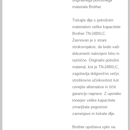
originalnega potrošnega
materiala Brother.
Tiskajte dlje s potrošnim
materialom velike kapacitete
Brother TN-248XLC.
Zasnovan je s strani
strokovnjakov, da bodo vaši
dokumenti natisnjeni hitro in
razločno. Originalni potrošni
material, kot je TN-248XLC,
zagotavlja dolgoročno večjo
stroškovno učinkovitost kot
cenejše alternative in ščiti
garancijo naprave. Z uporabo
tonerjev velike kapacitete
zmanjšate pogostost
zamenjave in tiskate dlje.
Brother upošteva vpliv na