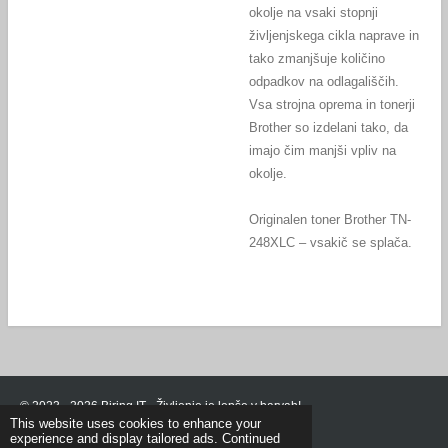
okolje na vsaki stopnji
življenjskega cikla naprave in
tako zmanjšuje količino
odpadkov na odlagališčih.
Vsa strojna oprema in tonerji
Brother so izdelani tako, da
imajo čim manjši vpliv na
okolje.
Originalen toner Brother TN-
248XLC – vsakič se splača.
© 2023 - 2026 Biring IT - Življenje je lepše v barvah!
This website uses cookies to enhance your
Powered by
Webador
experience and display tailored ads. Continued