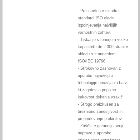
- Preizkušen v skladu s
standardi ISO glede
izpolnjevanja najvišjih
varnostnih zahtev.
- Tiskanje s tonerjem velike
kapacitete do 2.300 strani v
skladu s standardom
ISO/IEC 19798
- Strokovno zasnovan z
uporabo najnovejše
tehnologije upravljanja barv,
ki zagotavlja popolno
kakovost tiskanja vsakič
- Strogo preizkušen za
brezhibno zanesljivost in
preprečevanje prekinitev.
- Zaščitite garancijo svoje
naprave z uporabo